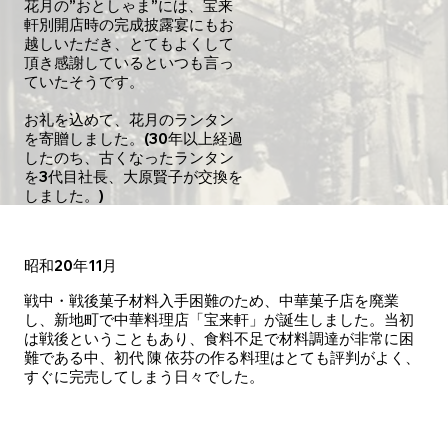
花月の”おとしゃま”には、宝来
軒別開店時の完成披露宴にもお
越しいただき、とてもよくして
頂き感謝しているといつも言っ
ていたそうです。
お礼を込めて、花月のランタン
を寄贈しました。(30年以上経過
したのち、古くなったランタン
を3代目社長、大原賢子が交換を
しました。)
昭和20年11月
戦中・戦後菓子材料入手困難のため、中華菓子店を廃業
し、新地町で中華料理店「宝来軒」が誕生しました。当初
は戦後ということもあり、食料不足で材料調達が非常に困
難である中、初代 陳 依芬の作る料理はとても評判がよく、
すぐに完売してしまう日々でした。