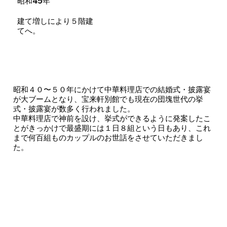
昭和45年
建て増しにより５階建
てへ。
昭和４０〜５０年にかけて中華料理店での結婚式・披露宴
が大ブームとなり、宝来軒別館でも現在の団塊世代の挙
式・披露宴が数多く行われました。
中華料理店で神前を設け、挙式ができるように発案したこ
とがきっかけで最盛期には１日８組という日もあり、これ
まで何百組ものカップルのお世話をさせていただきまし
た。