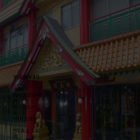
平成16年3月
４階
和式大宴会場
内
装リニューア
ル
(11月完成)
*写真は「太
湖」