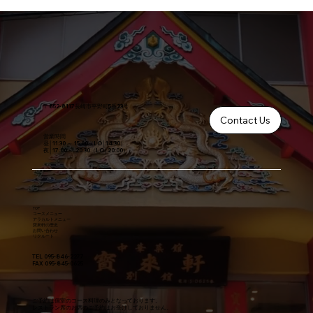
〒852-8117長崎市平野町5番23号
Contact Us
営業時間
昼│11:30 ～ 15:00（LO│14:30）
夜│17:00 ～ 20:30（LO│20:00）
TOP
コースメニュー
アラカルトメニュー
寶來軒の歴史
お問い合わせ
​リクルート
TEL 095-846-2277
FAX 095-845-0625
ご予約は個室のコース料理のみとなっております。
レストラン席のお席のご予約はお受けしておりません。