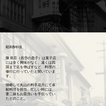
陳 昌岱（3代目社長 大原賢
子の祖父）中国福建省福州
市の宝来軒という中華菓子
店で修行したのち来崎。現
新地中華街で宝来軒の看板
を掲げ、中華菓子店として
オープン。
昭和5年頃
陳 依芬（昌岱の息子）は菓子店
には全く興味がなく、遠くは四
国まで足を伸ばすなど、料理の
修行に行っていたと聞いていま
す。
帰郷して丸山の料亭花月にて卓
献料理を担当、忙しい時には、
妻二妹もお皿洗いを手伝ってい
たとのこと。