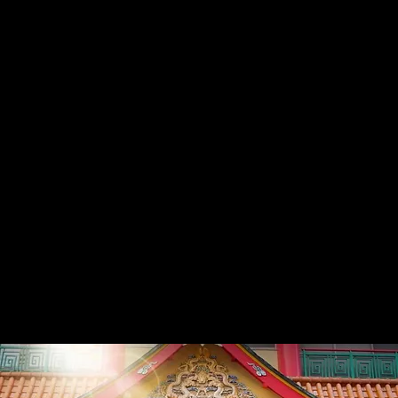
〒852-8117 長崎市平野町5番23号
昼の部│11:30 ～ 15:00（LO│14:30）
夜の部│17:00 ～ 20:30（LO│20:00）
ご予約は個室のコース料理のみとなっております。
レストラン席のお席のご予約はお受けしておりません。
TEL 095-846-2277
Menu
FAX 095-845-0625
Menu